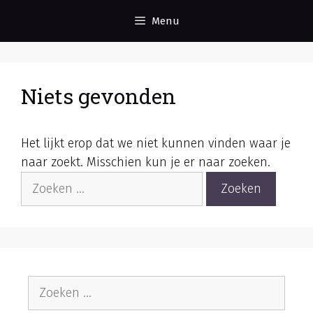
Ga
Menu
naar
de
inhoud
Niets gevonden
Het lijkt erop dat we niet kunnen vinden waar je
naar zoekt. Misschien kun je er naar zoeken.
Zoek
naar:
Zoek
naar: